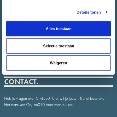
Over CityLab010
Details tonen
Meedoen
Alle initiatieven
Alles toestaan
Stadsjury
Agenda
Selectie toestaan
Nieuws
Juryrapport
Weigeren
Contact
CONTACT.
Heb je vragen over CityLab010 of wil je jouw initiatief bespreken.
Het team van CityLab010 staat voor je klaar.