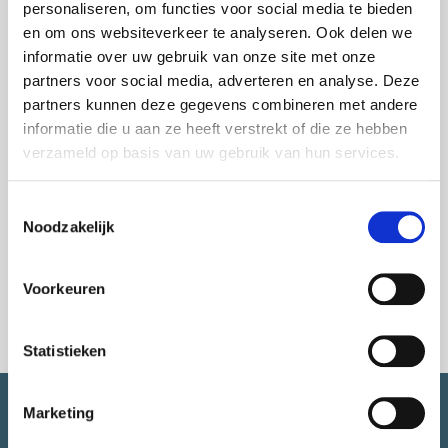
voor Rotterdammers met een idee voor de stad. We
personaliseren, om functies voor social media te bieden
vertellen je graag meer en hoe we jouw initiatief
en om ons websiteverkeer te analyseren. Ook delen we
misschien een stap verder kunnen ondersteunen.
informatie over uw gebruik van onze site met onze
partners voor social media, adverteren en analyse. Deze
Praktische informatie
partners kunnen deze gegevens combineren met andere
Werk jij aan een initiatief voor jouw wijk of ben je
informatie die u aan ze heeft verstrekt of die ze hebben
benieuwd welke ondersteuning er beschikbaar is? Kom
verzameld op basis van uw gebruik van hun services.
langs, laat je inspireren en ontdek wat er allemaal
mogelijk is.
Toestemmingsselectie
Noodzakelijk
Samen maken we Rotterdam nog mooier.
Voorkeuren
Statistieken
Marketing
SNEL NAAR.