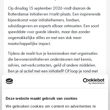
Op dinsdag 15 september 2026 vindt daarom de
Rotterdamse Initiatieven Markt plaats. Een inspirerende
bijeenkomst waar initiatiefnemers, fondsen,
subsidiegevers en experts elkaar ontmoeten. Een soort
speeddate voor goede ideeën, maar dan zonder
ongemakkelijke stiltes en met een stuk meer
maatschappelijke impact.
Tijdens de markt kun je kennismaken met organisaties
die bewonersinitiatieven ondersteunen met kennis,
advies, netwerkcontacten, geld of andere middelen.
Ben je al actief met een initiatief? Of loop je rond met
een goed idee voor jouw buurt? Dan is dit een mooie
kans om nieuwe contacten te leggen en inspiratie op te
doen.
De gemeneete Rotterdam is aanwezig. Bij onze stand
Deze website maakt gebruik van cookies
kun je terecht voor informatie over de mogelijkheden
We gebruiken cookies om content en advertenties te