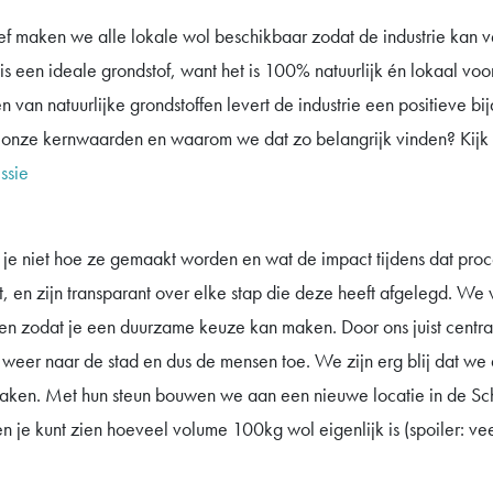
ef maken we alle lokale wol beschikbaar zodat de industrie kan
is een ideale grondstof, want het is 100% natuurlijk én lokaal v
van natuurlijke grondstoffen levert de industrie een positieve bi
 onze kernwaarden en waarom we dat zo belangrijk vinden? Kijk
ssie
je niet hoe ze gemaakt worden en wat de impact tijdens dat proc
, en zijn transparant over elke stap die deze heeft afgelegd. We 
 zodat je een duurzame keuze kan maken. Door ons juist centraa
eer naar de stad en dus de mensen toe. We zijn erg blij dat we 
aken. Met hun steun bouwen we aan een nieuwe locatie in de Sc
 je kunt zien hoeveel volume 100kg wol eigenlijk is (spoiler: vee