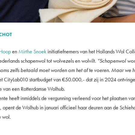
SCHOT
 Hoop
en
Mirthe Snoek
initiatiefnemers van het Hollands Wol Coll
ederlands schapenwol tot wolvezels en wolvilt.
“Schapenwol wor
soms zelfs betaald moet worden om het af te voeren. Maar we h
et CityLab010 startbudget van €50.000,- dat zij in 2024 ontvinge
tie van een Rotterdamse Wolhub.
nte heeft inmiddels de vergunning verleend voor het plaatsen van
t, opent de Wolhub in januari officieel haar deuren aan de Schie
e wol.