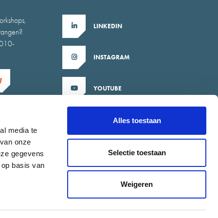
orkshops,
LINKEDIN
tvangen?
b010-
INSTAGRAM
YOUTUBE
X
Alles toestaan
al media te
 van onze
Selectie toestaan
deze gegevens
 op basis van
Weigeren