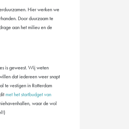
 verduurzamen. Hier werken we
oorhanden. Door duurzaam te
jdrage aan het milieu en de
es is geweest. Wij weten
willen dat iedereen weer snapt
l te vestigen in Rotterdam
dit
met het startbudget van
hiehavenhallen, waar de wol
l!)