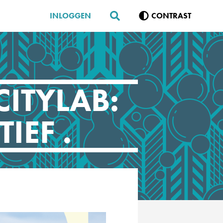
INLOGGEN
CONTRAST
CITYLAB:
IEF .