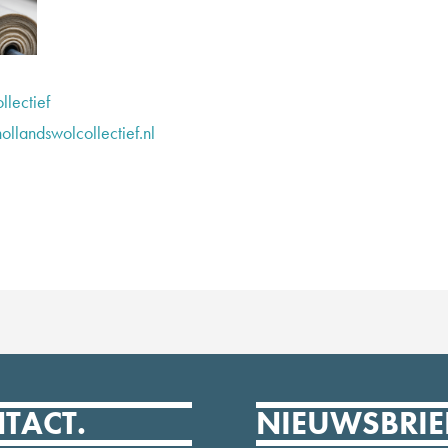
llectief
ollandswolcollectief.nl
TACT.
NIEUWSBRIE