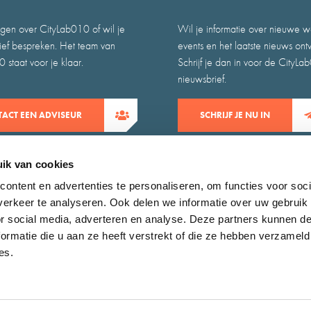
gen over CityLab010 of wil je
Wil je informatie over nieuwe w
atief bespreken. Het team van
events en het laatste nieuws on
 staat voor je klaar.
Schrijf je dan in voor de CityLa
nieuwsbrief.
ACT EEN ADVISEUR
SCHRIJF JE NU IN
ik van cookies
ontent en advertenties te personaliseren, om functies voor soci
erkeer te analyseren. Ook delen we informatie over uw gebruik
or social media, adverteren en analyse. Deze partners kunnen 
ormatie die u aan ze heeft verstrekt of die ze hebben verzameld
es.
claimer
Zoeken