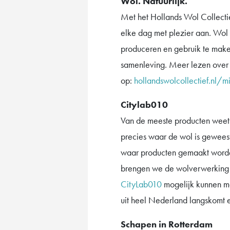
Wol. Natuurlijk.
Met het Hollands Wol Collecti
elke dag met plezier aan. Wol 
produceren en gebruik te maken 
samenleving. Meer lezen over
op:
hollandswolcollectief.nl/mi
Citylab010
Van de meeste producten weet 
precies waar de wol is geweest
waar producten gemaakt worden
brengen we de wolverwerking w
CityLab010
mogelijk kunnen m
uit heel Nederland langskomt en
Schapen in Rotterdam