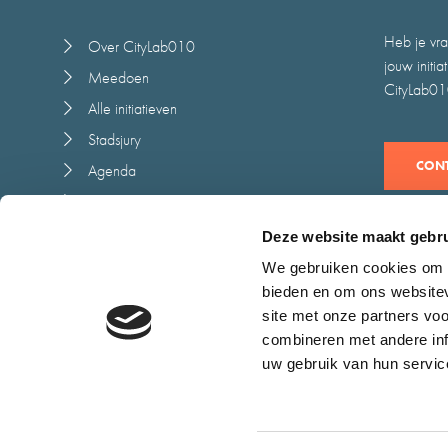
Heb je vra
Over CityLab010
jouw initi
Meedoen
CityLab010
Alle initiatieven
Stadsjury
CONT
Agenda
Nieuws
Juryrapport
Deze website maakt gebru
Contact
We gebruiken cookies om c
bieden en om ons websitev
site met onze partners vo
combineren met andere inf
uw gebruik van hun servic
Cookieverklaring
Toegankelijkheid
Algemene voorwaarden
Dis