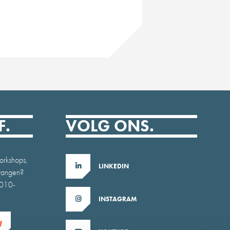
F.
VOLG ONS.
orkshops,
LINKEDIN
tvangen?
b010-
INSTAGRAM