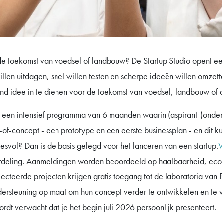
 de toekomst van voedsel of landbouw? De Startup Studio opent e
llen uitdagen, snel willen testen en scherpe ideeën willen omzet
nd idee in te dienen voor de toekomst van voedsel, landbouw of 
 een intensief programma van 6 maanden waarin (aspirant-)onder
-of-concept - een prototype en een eerste businessplan - en dit k
cesvol? Dan is de basis gelegd voor het lanceren van een startup.
V
ordeling. Aanmeldingen worden beoordeeld op haalbaarheid, eco
cteerde projecten krijgen gratis toegang tot de laboratoria van
ersteuning op maat om hun concept verder te ontwikkelen en te ve
wordt verwacht dat je het begin juli 2026 persoonlijk presenteert.