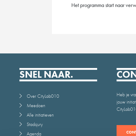
Het programma start naar verw
SNEL NAAR.
CON
Heb je vra
Over CityLab010
jouw initi
Meedoen
CityLab010
Alle initiatieven
Stadsjury
CONT
Agenda