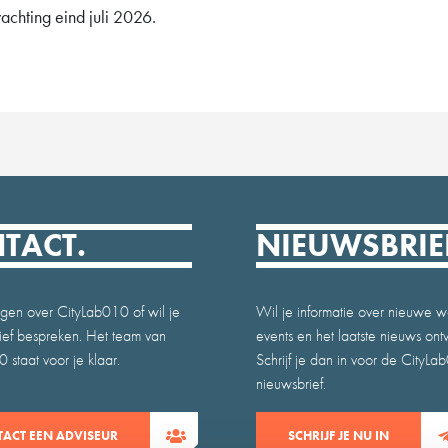
achting eind juli 2026.
TACT.
NIEUWSBRIE
gen over CityLab010 of wil je
Wil je informatie over nieuwe w
atief bespreken. Het team van
events en het laatste nieuws on
 staat voor je klaar.
Schrijf je dan in voor de CityLa
nieuwsbrief.
ACT EEN ADVISEUR
SCHRIJF JE NU IN