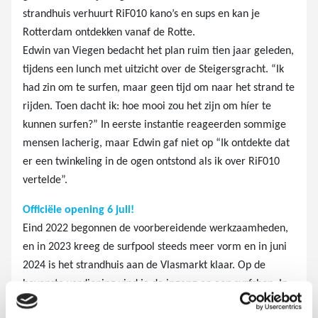
strandhuis verhuurt RiF010 kano’s en sups en kan je
Rotterdam ontdekken vanaf de Rotte.
Edwin van Viegen bedacht het plan ruim tien jaar geleden,
tijdens een lunch met uitzicht over de Steigersgracht. “Ik
had zin om te surfen, maar geen tijd om naar het strand te
rijden. Toen dacht ik: hoe mooi zou het zijn om híer te
kunnen surfen?” In eerste instantie reageerden sommige
mensen lacherig, maar Edwin gaf niet op “Ik ontdekte dat
er een twinkeling in de ogen ontstond als ik over RiF010
vertelde”.
Officiële opening 6 juli!
Eind 2022 begonnen de voorbereidende werkzaamheden,
en in 2023 kreeg de surfpool steeds meer vorm en in juni
2024 is het strandhuis aan de Vlasmarkt klaar. Op de
bovenste verdieping vind je de ingang en een surfshop. In
de kelder komt de kleedkamer met warme douches. Op de