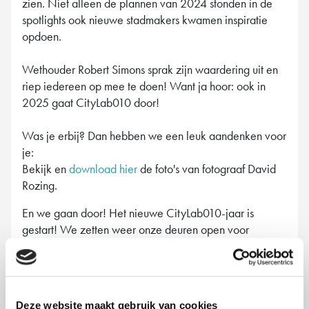
zien. Niet alleen de plannen van 2024 stonden in de
spotlights ook nieuwe stadmakers kwamen inspiratie
opdoen.
Wethouder Robert Simons sprak zijn waardering uit en
riep iedereen op mee te doen! Want ja hoor: ook in
2025 gaat CityLab010 door!
Was je erbij? Dan hebben we een leuk aandenken voor
je:
Bekijk en
download hier
de foto's van fotograaf David
Rozing.
En we gaan door! Het nieuwe CityLab010-jaar is
gestart! We zetten weer onze deuren open voor
innovatieve ideeën van Rotterdammers. Heb jij een
goed plan dat Rotterdam socialer, groener of veiliger
maakt? Meld je dan bij CityLab010. Goede plannen
ondersteunen we graag met advies, kennis en een
Deze website maakt gebruik van cookies