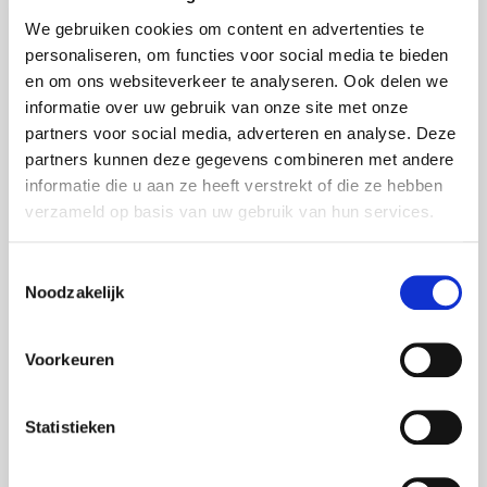
netwerk van partners.
We gebruiken cookies om content en advertenties te
personaliseren, om functies voor social media te bieden
Wil jij jouw plan samen met CityLab010 verder
en om ons websiteverkeer te analyseren. Ook delen we
brengen? Meld je dan zo snel mogelijk aan, zodat je
informatie over uw gebruik van onze site met onze
na de zomer goed voorbereid aan het
partners voor social media, adverteren en analyse. Deze
ondersteuningsprogramma kan meedoen om tot een
partners kunnen deze gegevens combineren met andere
mooi en realistisch projectplan te komen. Bovendien
informatie die u aan ze heeft verstrekt of die ze hebben
maken de mooiste plannen kans op een startbudget van
verzameld op basis van uw gebruik van hun services.
maximaal 50.000 euro.
Toestemmingsselectie
Doe eerst de quickscan en kijk of we een match zijn.
Noodzakelijk
Ontdek hier de initiatieven uit 2024 die je zijn
voorgegaan.
Voorkeuren
Statistieken