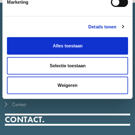
Marketing
SNEL NAAR.
Details tonen
Over CityLab010
Alles toestaan
Meedoen
Alle initiatieven
Selectie toestaan
Stadsjury
Agenda
Nieuws
Weigeren
Juryrapport
Contact
CONTACT.