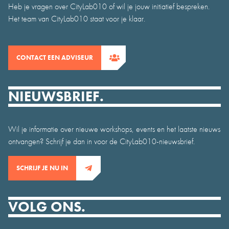
Heb je vragen over CityLab010 of wil je jouw initiatief bespreken.
Het team van CityLab010 staat voor je klaar.
CONTACT EEN ADVISEUR
NIEUWSBRIEF.
Wil je informatie over nieuwe workshops, events en het laatste nieuws
ontvangen? Schrijf je dan in voor de CityLab010-nieuwsbrief.
SCHRIJF JE NU IN
VOLG ONS.