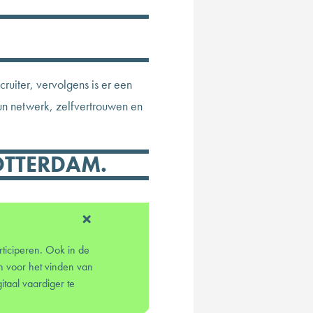
uiter, vervolgens is er een
n netwerk, zelfvertrouwen en
TTERDAM.
participeren. Ook in de
n voor het vinden van
taal vaardiger te