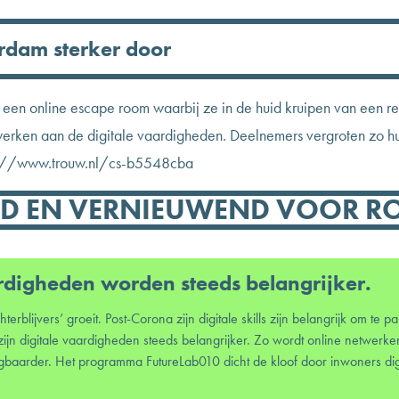
rdam sterker door
n online escape room waarbij ze in de huid kruipen van een recr
rken aan de digitale vaardigheden. Deelnemers vergroten zo hu
ps://www.trouw.nl/cs-b5548cba
 EN VERNIEUWEND VOOR RO
ardigheden worden steeds belangrijker.
hterblijvers’ groeit. Post-Corona zijn digitale skills zijn belangrijk om te 
ijn digitale vaardigheden steeds belangrijker. Zo wordt online netwerke
baarder. Het programma FutureLab010 dicht de kloof door inwoners digi