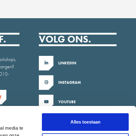
F.
VOLG ONS.
orkshops,
LINKEDIN
tvangen?
b010-
INSTAGRAM
YOUTUBE
X
Alles toestaan
al media te
 van onze