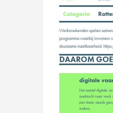
Categorie
Rotte
Werkzoekenden spelen samen ee
programma waarbij inwoners we
duurzame inzetbaarheid. htt
DAAROM GOED
digitale va
Het aantal digitale ‘ac
zoektocht naar werk z
een baan steeds gang
maken.