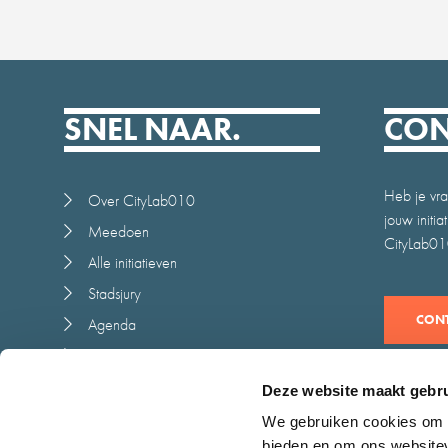
SNEL NAAR.
CON
Heb je vra
Over CityLab010
jouw initi
Meedoen
CityLab010
Alle initiatieven
Stadsjury
CONT
Agenda
Nieuws
Juryrapport
Deze website maakt gebru
Contact
We gebruiken cookies om c
bieden en om ons websitev