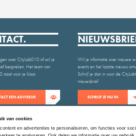
TACT.
NIEUWSBRIE
gen over CityLab010 of wil je
Wil je informatie over nieuwe w
atief bespreken. Het team van
events en het laatste nieuws on
 staat voor je klaar.
Schrijf je dan in voor de CityLa
nieuwsbrief.
ACT EEN ADVISEUR
SCHRIJF JE NU IN
ik van cookies
ontent en advertenties te personaliseren, om functies voor soci
erkeer te analyseren. Ook delen we informatie over uw gebruik