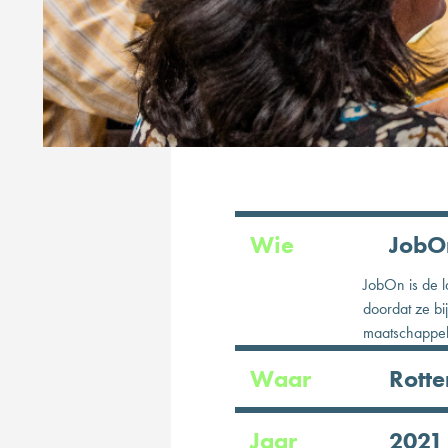
Wie
JobO
JobOn is de l
doordat ze bi
maatschappeli
Waar
Rott
Jaar
2021