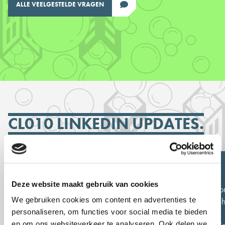
ALLE VEELGESTELDE VRAGEN
CL010 LINKEDIN UPDATES.
Deze website maakt gebruik van cookies
De CityLab010 Nieuwsflits is uit! 🎉
Wat een avo
Met een terugblik op de feestelijke
mei was Stich
We gebruiken cookies om content en advertenties te
presentatieavond…
Rotterdam]
personaliseren, om functies voor social media te bieden
en om ons websiteverkeer te analyseren. Ook delen we