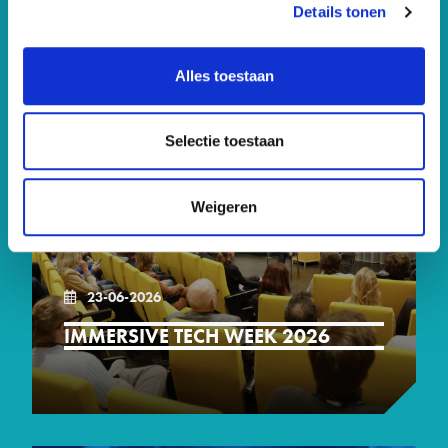
AANKOMENDE EVENTS.
Details tonen
Alles toestaan
Selectie toestaan
Weigeren
23-06-2026
KATOENHUIS, KEILESTRAAT 9C, 3029BP
23-06-2026 / 25-06-2026
ROTTERDAM
IMMERSIVE TECH WEEK 2026