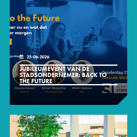
25-06-2026
CENTRALE BIBLIOTHEEK ROTTERDAM,
13:30 - 17:00
LIBRIJESTEEG 4, 3011 HN ROTTERDAM
JUBILEUMEVENT VAN DE
STADSONDERNEMER: BACK TO
THE FUTURE