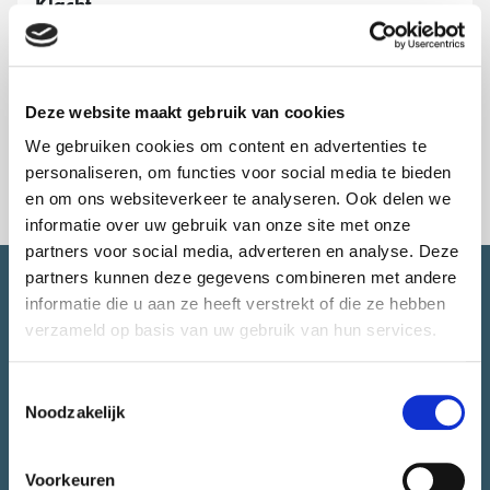
Klacht
Bent u niet tevreden met de manier waarop uw klacht is
behandeld? Of hebben we niet op tijd gereageerd?
Dan kunt u contact opnemen met
de Nationale
Ombudsman
.
Deze website maakt gebruik van cookies
We gebruiken cookies om content en advertenties te
personaliseren, om functies voor social media te bieden
en om ons websiteverkeer te analyseren. Ook delen we
informatie over uw gebruik van onze site met onze
partners voor social media, adverteren en analyse. Deze
partners kunnen deze gegevens combineren met andere
SNEL NAAR.
informatie die u aan ze heeft verstrekt of die ze hebben
verzameld op basis van uw gebruik van hun services.
Over CityLab010
Toestemmingsselectie
Meedoen
Noodzakelijk
Alle initiatieven
Stadsjury
Voorkeuren