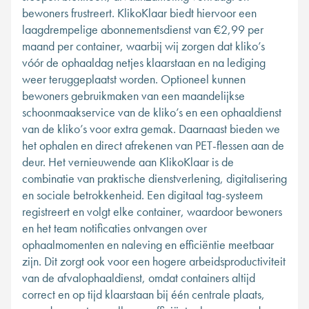
bewoners frustreert. KlikoKlaar biedt hiervoor een
laagdrempelige abonnementsdienst van €2,99 per
maand per container, waarbij wij zorgen dat kliko’s
vóór de ophaaldag netjes klaarstaan en na lediging
weer teruggeplaatst worden. Optioneel kunnen
bewoners gebruikmaken van een maandelijkse
schoonmaakservice van de kliko’s en een ophaaldienst
van de kliko’s voor extra gemak. Daarnaast bieden we
het ophalen en direct afrekenen van PET-flessen aan de
deur. Het vernieuwende aan KlikoKlaar is de
combinatie van praktische dienstverlening, digitalisering
en sociale betrokkenheid. Een digitaal tag-systeem
registreert en volgt elke container, waardoor bewoners
en het team notificaties ontvangen over
ophaalmomenten en naleving en efficiëntie meetbaar
zijn. Dit zorgt ook voor een hogere arbeidsproductiviteit
van de afvalophaaldienst, omdat containers altijd
correct en op tijd klaarstaan bij één centrale plaats,