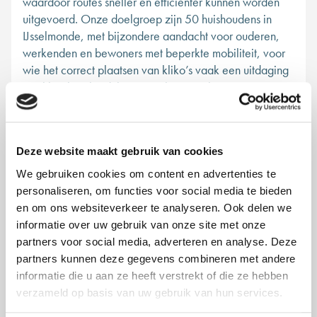
waardoor routes sneller en efficiënter kunnen worden
uitgevoerd. Onze doelgroep zijn 50 huishoudens in
IJsselmonde, met bijzondere aandacht voor ouderen,
werkenden en bewoners met beperkte mobiliteit, voor
wie het correct plaatsen van kliko’s vaak een uitdaging
is. KlikoKlaar biedt hen gemak, een schonere
leefomgeving en draagt bij aan een veiliger en netter
straatbeeld. Ik, Valid Habib, heb veel binding met
IJsselmonde omdat mijn vader daar woont. Door mijn
Deze website maakt gebruik van cookies
ervaring met lokale projecten weet ik hoe ik bewoners
kan motiveren en praktische oplossingen kan
We gebruiken cookies om content en advertenties te
implementeren. Ik voel me verantwoordelijk voor het
personaliseren, om functies voor social media te bieden
verbeteren van de leefomgeving in de wijk en wil laten
en om ons websiteverkeer te analyseren. Ook delen we
zien dat kleine, goed doordachte initiatieven een grote
informatie over uw gebruik van onze site met onze
impact kunnen hebben. Voor de uitvoering van de pilot
partners voor social media, adverteren en analyse. Deze
bij 50 huishoudens vraag ik CityLab010-ondersteuning
partners kunnen deze gegevens combineren met andere
voor communicatie, materialen en het faciliteren van
informatie die u aan ze heeft verstrekt of die ze hebben
visuele krijtvakken op de stoep. Zo kan het project
verzameld op basis van uw gebruik van hun services.
veilig, meetbaar en effectief verlopen. KlikoKlaar maakt