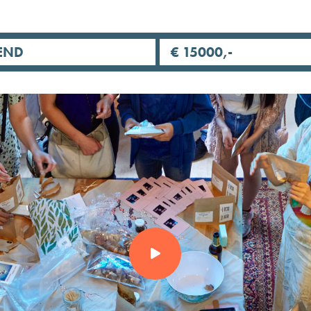
END
€ 15000,-