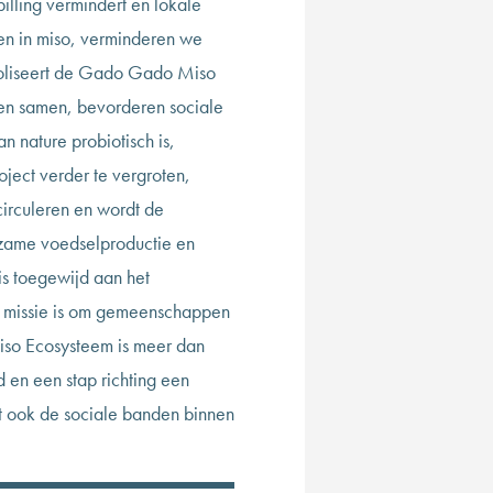
illing vermindert en lokale
ten in miso, verminderen we
boliseert de Gado Gado Miso
den samen, bevorderen sociale
n nature probiotisch is,
ject verder te vergroten,
circuleren en wordt de
rzame voedselproductie en
is toegewijd aan het
e missie is om gemeenschappen
Miso Ecosysteem is meer dan
d en een stap richting een
t ook de sociale banden binnen