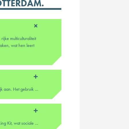
TTERDAM.
e multiculturaliteit
maken, wat hen leert
Door overgebleven brood opnieuw te gebruiken, pakt het initiatief voedselverspilling aanzienlijk aan. Het gebruik van fietsen voor het inzamelen van brood en de lokale productie van miso dragen bij aan een groenere, duurzamere stad.
Via workshops leren bewoners miso maken van overgebleven brood met de Bread Miso Making Kit, wat sociale banden versterkt tussen verschillende culturele groepen.