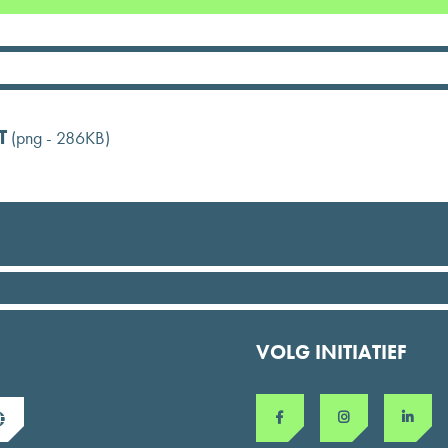
T
(png - 286
KB
)
VOLG INITIATIEF