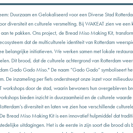
eem: Duurzaam en Gelokaliseerd voor een Diverse Stad Rotterda
voor diversiteit en culturele versmelting. Bij WAKEAT zien we een 
 aan te pakken. Ons project, de Bread Miso Making Kit, transfor
cosysteem dat de multiculturele identiteit van Rotterdam weersp
e belangrijke initiatieven. We werken samen met lokale restaura
len. Dit brood, dat de culturele achtergrond van Rotterdam weer
erdam Gado Gado Miso." De naam “Gado Gado” symboliseert het
m. De inzameling per fiets onderstreept onze inzet voor milieudu
 workshops door de stad, waarin bewoners hun overgebleven b
rkshops bieden inzicht in duurzaamheid en de culturele waarde
Rotterdam’s diversiteit en laten we zien hoe verschillende culture
De Bread Miso Making Kit is een innovatief hulpmiddel dat tradit
edelijke uitdagingen. Het is de eerste in zijn soort die brood als 