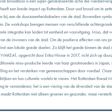
van broodmiso is een super-gelokaliseerde actie die voedselversp
tief heeft een brede impact op Rotterdam. Door oud brood om te zet
 we bij aan de duurzaamheidsdoelen van de stad. Bovendien sym
erdam. De workshops brengen mensen van verschillende achtergron
ele integratie kan leiden tot eenheid en vooruitgang. Miso, dat va
n de inwoners van de stad. Om de positieve effecten van ons pro
st aan lokale goede doelen. Zo blijft het goede binnen de stad 
 WAKEAT, opgericht door Erika Hirose in 2017, richt zich op duu
aditionele miso-productie leerde van haar grootmoeders in Japan, 
illing en het versterken van gemeenschappen door voedsel. Onz
tijken en hun culturele wortels te vieren. Het Rotterdam Bread 
g te verminderen; het is een viering van de diversiteit van de sta
 maakt Rotterdam niet alleen groener en gezonder, maar versterk