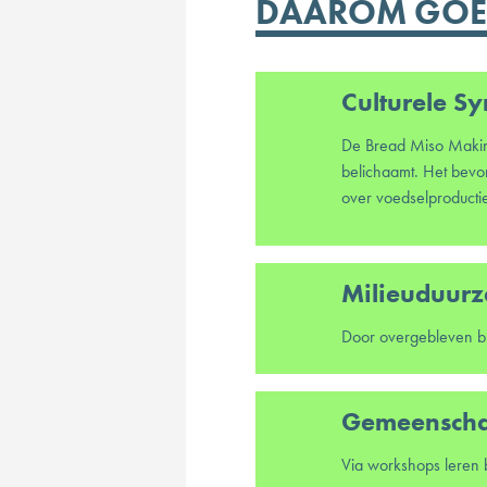
DAAROM GOED
Culturele S
De Bread Miso Making 
belichaamt. Het bevor
over voedselproductie
Milieuduur
Gemeenscha