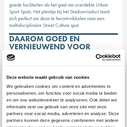
goede faciliteiten als het gaat om overdekte Urban
Sport Spots. Het pleintje bij het Stadionviaduct leent
zich perfect om deze te herontwikkelen naar een
multidisciplinaire Street Culture spot.
DAAROM GOED EN
VERNIEUWEND VOOR
ROTTERDAM.
De stad heeft inspirerende
Deze website maakt gebruik van cookies
overdekte spots nodig
We gebruiken cookies om content en advertenties te
personaliseren, om functies voor social media te bieden
Uit onderzoek is gebleken dat jongeren vanaf 12 jaar de
en om ons websiteverkeer te analyseren. Ook delen we
traditionele sporten verlaten en er behoefte is naar
informatie over uw gebruik van onze site met onze
overdekte creatieve spots. Waar jongeren zich kunnen
partners voor social media, adverteren en analyse. Deze
bezig houden met verschillende sport en kunstvormen uit
partners kunnen deze gegevens combineren met andere
de Street Culture.