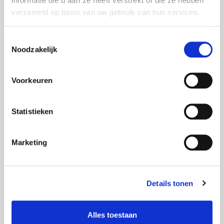
informatie die u aan ze heeft verstrekt of die ze hebben
verzameld op basis van uw gebruik van hun services.
Toestemmingsselectie
Noodzakelijk
MEER WETEN.
Voorkeuren
CONTACT
Statistieken
BEZOEK
Marketing
CONTACTPERSONEN VAN DIT INITIATIEF
Details tonen
DANIJEL RIBARIC
Alles toestaan