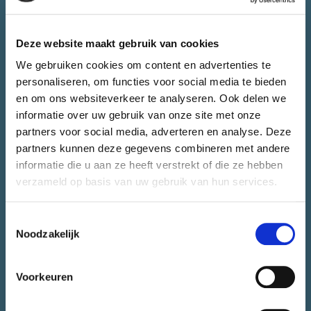
Juryrapport
Contact
Deze website maakt gebruik van cookies
CONTACT.
We gebruiken cookies om content en advertenties te
personaliseren, om functies voor social media te bieden
en om ons websiteverkeer te analyseren. Ook delen we
Heb je vragen over CityLab010 of wil je jouw initiatief bespreken.
informatie over uw gebruik van onze site met onze
Het team van CityLab010 staat voor je klaar.
partners voor social media, adverteren en analyse. Deze
partners kunnen deze gegevens combineren met andere
informatie die u aan ze heeft verstrekt of die ze hebben
CONTACT EEN ADVISEUR
verzameld op basis van uw gebruik van hun services.
NIEUWSBRIEF.
Toestemmingsselectie
Noodzakelijk
Wil je informatie over nieuwe workshops, events en het laatste nieuws
Voorkeuren
ontvangen? Schrijf je dan in voor de CityLab010-nieuwsbrief.