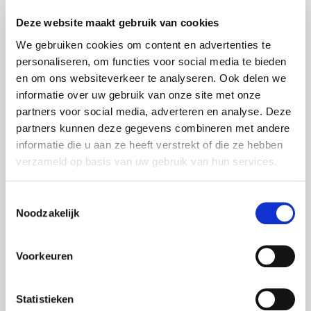
Vroegtijdige feedback en begeleiding van adviseurs en
Deze website maakt gebruik van cookies
partners
We gebruiken cookies om content en advertenties te
Meer tijd om je aanvraag zorgvuldig voor te bereiden
personaliseren, om functies voor social media te bieden
en om ons websiteverkeer te analyseren. Ook delen we
Wacht dus niet te lang met aanmelden om optimaal
informatie over uw gebruik van onze site met onze
voorbereid te zijn voor de subsidieaanvraag!
partners voor social media, adverteren en analyse. Deze
partners kunnen deze gegevens combineren met andere
Meer informatie
informatie die u aan ze heeft verstrekt of die ze hebben
Heb je nog vragen, wil je meer weten over het programma
verzameld op basis van uw gebruik van hun services.
netwerkevent op 4 september
of ons
? Neem dan gerust
citylab010@rotterdam.nl
contact met ons op via
of
Toestemmingsselectie
bekijk onze website voor alle details en tips.
Noodzakelijk
Wil je op de hoogte blijven van al het nieuws en belangrijke
updates over CityLab010? Volg onze socials en meld je aan
Voorkeuren
nieuwsbrief
voor onze
dan ontvang je het laatste nieuws
direct in je inbox!
Statistieken