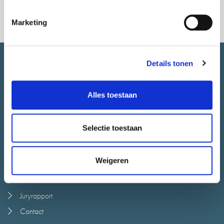
Marketing
Details tonen
SNEL NAAR.
Alles toestaan
Over CityLab010
Meedoen
Selectie toestaan
Alle initiatieven
Stadsjury
Weigeren
Agenda
Nieuws
Juryrapport
Contact