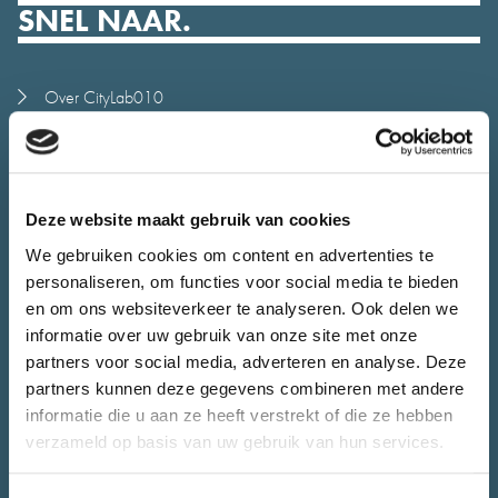
SNEL NAAR.
Over CityLab010
Meedoen
Alle initiatieven
Stadsjury
Deze website maakt gebruik van cookies
Agenda
We gebruiken cookies om content en advertenties te
Nieuws
personaliseren, om functies voor social media te bieden
Juryrapport
en om ons websiteverkeer te analyseren. Ook delen we
informatie over uw gebruik van onze site met onze
Contact
partners voor social media, adverteren en analyse. Deze
CONTACT.
partners kunnen deze gegevens combineren met andere
informatie die u aan ze heeft verstrekt of die ze hebben
verzameld op basis van uw gebruik van hun services.
Heb je vragen over CityLab010 of wil je jouw initiatief bespreken.
Het team van CityLab010 staat voor je klaar.