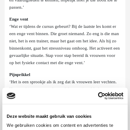
en vaardigheden te kennen, hopelijk hoef je die nooit toe te
passen.’
Enge vent
‘Wat er tijdens de cursus gebeurt? Bij de laatste les komt er
een enge vent binnen. Die groet niemand. Zo eng is die man
niet, het is een trainer, maar het gaat om het idee. Als hij zo
binnenkomt, gaat het stressniveau omhoog. Het activeert een
gevaarlijke situatie. Stap voor stap bereid ik vrouwen voor
op het fysieke contact met die enge vent.’
Pijnprikkel
‘Het is een sprookje als ik zeg dat ik vrouwen leer vechten.
Het gaat hierom: zo snel mogelijk een pijnprikkel geven en
wegwezen. Weerbaarheid gaat erom dat vrouwen zich
gesterkt voelen. Ze leren zelfbewust worden en vooraf
handelen.’
Deze website maakt gebruik van cookies
Springplank
We gebruiken cookies om content en advertenties te