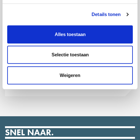
uitzie als de stereotiepe vechter. Ik zie eruit als
the lady next
door
. Wat dat zegt? Elke vrouw die mij ziet, kan zich met mij
Details tonen
identificeren en weet: als zij het heeft kunnen leren, kan ik
het ook!’
Alles toestaan
Loop jij, net als Luz, rond met een mooi plan? Een plan waar
Rotterdam groener, socialer en/of veiliger van wordt? Dien je
Selectie toestaan
plan dan in bij CityLab010. In mei start er een nieuwe ronde.
de nieuwsbrief.
Op de hoogte blijven? Schrijf je in voor
Weigeren
SNEL NAAR.