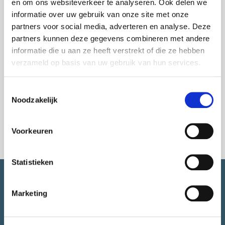
Weten waarvoor je de Stadsjuryleden uit hun bed kan
en om ons websiteverkeer te analyseren. Ook delen we
halen? Lees hier verder:
CityLab010 - Stadsjury
informatie over uw gebruik van onze site met onze
partners voor social media, adverteren en analyse. Deze
Op de foto van links naar rechts:
Jeremiah Durand
,
partners kunnen deze gegevens combineren met andere
Annick van Berne
,
Albert Leutscher
,
René
informatie die u aan ze heeft verstrekt of die ze hebben
Bouwmeester
,
Tania Bhulai
,
Martijn Verbeek
,
Marcel E.
verzameld op basis van uw gebruik van hun services.
Latupeirissa
,
Rianne Verrijp
,
Alice Fortes
.
Ontbrekend:
Tom Van der Veer
,
Ruth Stijns
,
Stefan
Toestemmingsselectie
Buijsingh
Noodzakelijk
Voorkeuren
Statistieken
SNEL NAAR.
Marketing
Over CityLab010