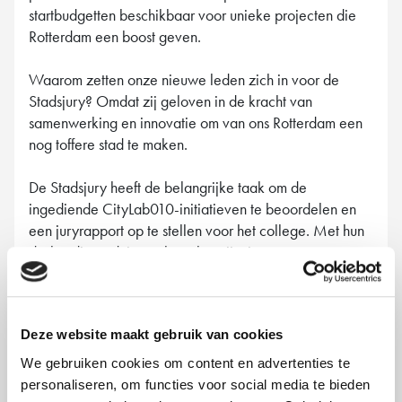
startbudgetten beschikbaar voor unieke projecten die
Rotterdam een boost geven.
Waarom zetten onze nieuwe leden zich in voor de
Stadsjury? Omdat zij geloven in de kracht van
samenwerking en innovatie om van ons Rotterdam een
nog toffere stad te maken.
De Stadsjury heeft de belangrijke taak om de
ingediende CityLab010-initiatieven te beoordelen en
een juryrapport op te stellen voor het college. Met hun
deskundige adviezen bepalen zij wie er met een
startbudget aan de slag kan gaan.
Dien jouw idee
vandaag nog in
en wie weet zie jij jouw project
binnenkort werkelijkheid worden.
Deze website maakt gebruik van cookies
Veel succes aan alle juryleden! ✨
We gebruiken cookies om content en advertenties te
personaliseren, om functies voor social media te bieden