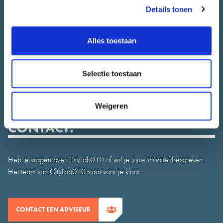
Details tonen
Meedoen
Alle initiatieven
Stadsjury
Alles toestaan
Agenda
Nieuws
Selectie toestaan
Juryrapport
Contact
Weigeren
CONTACT.
Heb je vragen over CityLab010 of wil je jouw initiatief bespreken.
Het team van CityLab010 staat voor je klaar.
CONTACT EEN ADVISEUR