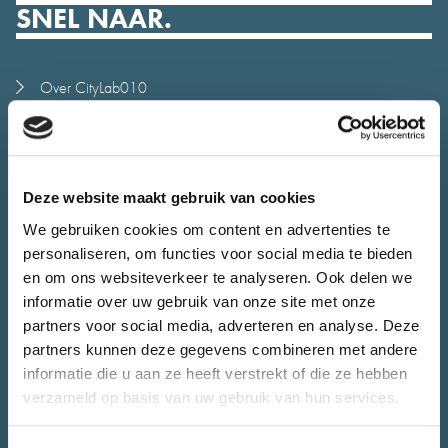
SNEL NAAR.
Over CityLab010
Meedoen
Alle initiatieven
Stadsjury
Deze website maakt gebruik van cookies
Agenda
We gebruiken cookies om content en advertenties te
Nieuws
personaliseren, om functies voor social media te bieden
Juryrapport
en om ons websiteverkeer te analyseren. Ook delen we
informatie over uw gebruik van onze site met onze
Contact
partners voor social media, adverteren en analyse. Deze
CONTACT.
partners kunnen deze gegevens combineren met andere
informatie die u aan ze heeft verstrekt of die ze hebben
verzameld op basis van uw gebruik van hun services.
Heb je vragen over CityLab010 of wil je jouw initiatief bespreken.
Het team van CityLab010 staat voor je klaar.