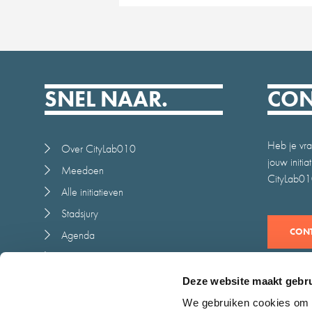
SNEL NAAR.
CON
Heb je vra
Over CityLab010
jouw initi
Meedoen
CityLab010
Alle initiatieven
Stadsjury
CONT
Agenda
Nieuws
Juryrapport
Deze website maakt gebru
Contact
We gebruiken cookies om c