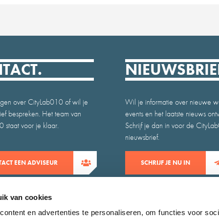
TACT.
NIEUWSBRIE
gen over CityLab010 of wil je
Wil je informatie over nieuwe w
atief bespreken. Het team van
events en het laatste nieuws on
 staat voor je klaar.
Schrijf je dan in voor de CityLa
nieuwsbrief.
ACT EEN ADVISEUR
SCHRIJF JE NU IN
ik van cookies
ontent en advertenties te personaliseren, om functies voor soci