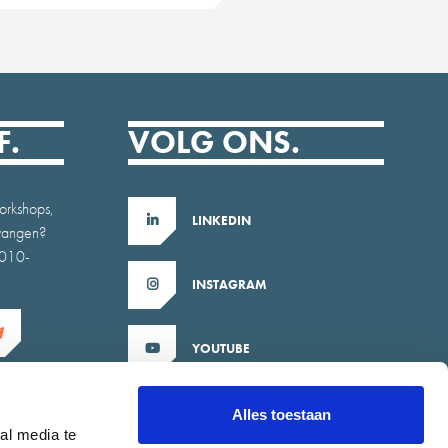
F.
VOLG ONS.
orkshops,
LINKEDIN
tvangen?
b010-
INSTAGRAM
YOUTUBE
X
Alles toestaan
al media te