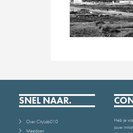
SNEL NAAR.
CON
Heb je vra
Over CityLab010
jouw initi
Meedoen