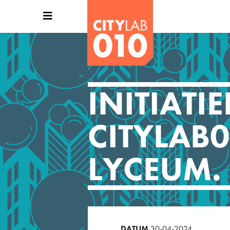
INITIATI
CITYLAB0
LYCEUM.
DATUM
30-04-2024