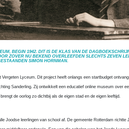
EUM, B
EGIN 1942. DIT IS DE KLAS VAN DE DAGBOEKSCHRI
OOR ZOVER NU BEKEND OVERLEEFDEN SLECHTS ZEVEN LE
BESTAANDEN SIMON HORNMAN.
et Vergeten Lyceum. Dit project heeft onlangs een startbudget ontvange
ing Sanderling. Zij ontwikkelt een educatief online museum over ee
ngt de oorlog zo dichtbij als de eigen stad en de eigen leeftijd.
le Joodse leerlingen van school af. De gemeente Rotterdam richtte 