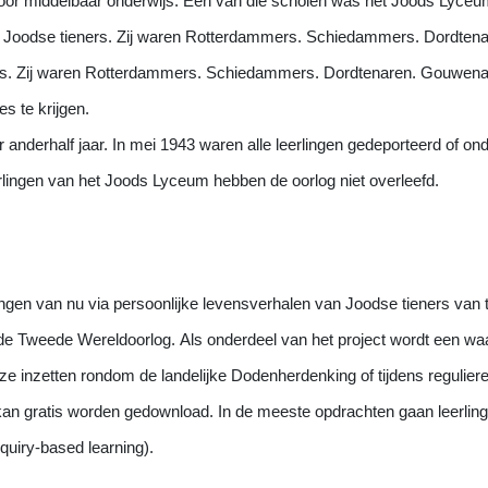
voor middelbaar onderwijs. Een van die scholen was het Joods Lyceu
 Joodse tieners. Zij waren Rotterdammers. Schiedammers. Dordten
s. Zij waren Rotterdammers. Schiedammers. Dordtenaren. Gouwenaa
s te krijgen.
nderhalf jaar. In mei 1943 waren alle leerlingen gedeporteerd of o
lingen van het Joods Lyceum hebben de oorlog niet overleefd.
ngen van nu via persoonlijke levensverhalen van Joodse tieners van 
 de Tweede Wereldoorlog.
Als onderdeel van het project wordt een wa
 inzetten rondom de landelijke Dodenherdenking of tijdens reguliere 
kan gratis worden gedownload. In de meeste opdrachten gaan leerling
quiry-based learning).