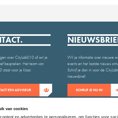
TACT.
NIEUWSBRIE
gen over CityLab010 of wil je
Wil je informatie over nieuwe w
atief bespreken. Het team van
events en het laatste nieuws on
 staat voor je klaar.
Schrijf je dan in voor de CityLa
nieuwsbrief.
ACT EEN ADVISEUR
SCHRIJF JE NU IN
ik van cookies
ontent en advertenties te personaliseren, om functies voor soci