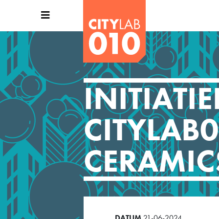
INITIATI
CITYLAB0
CERAMIC
DATUM
21-06-2024