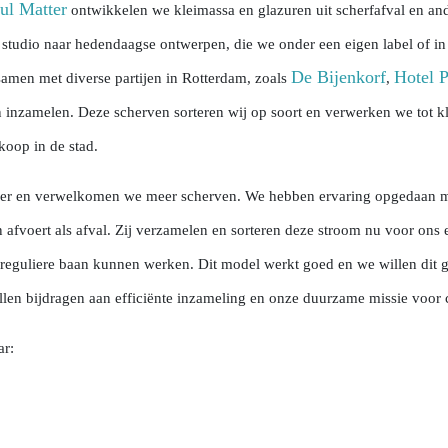
ul Matter
ontwikkelen we kleimassa en glazuren uit scherfafval en an
e studio naar hedendaagse ontwerpen, die we onder een eigen label of in
De Bijenkorf
Hotel P
amen met diverse partijen in Rotterdam, zoals
,
n inzamelen. Deze scherven sorteren wij op soort en verwerken we tot kl
koop in de stad.
er en verwelkomen we meer scherven. We hebben ervaring opgedaan me
en afvoert als afval. Zij verzamelen en sorteren deze stroom nu voor on
 reguliere baan kunnen werken. Dit model werkt goed en we willen dit 
llen bijdragen aan efficiënte inzameling en onze duurzame missie voor c
ar: