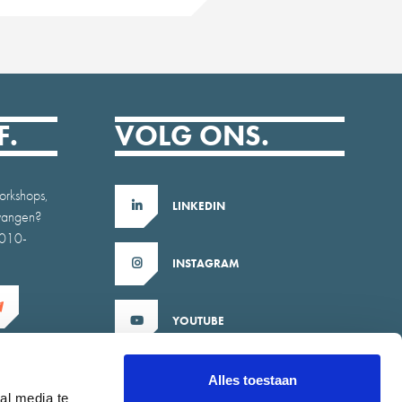
F.
VOLG ONS.
orkshops,
LINKEDIN
tvangen?
b010-
INSTAGRAM
YOUTUBE
X
Alles toestaan
al media te