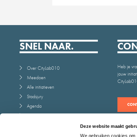
SNEL NAAR.
CON
Heb je vra
Over CityLab010
jouw initi
Meedoen
CityLab010
Alle initiatieven
Stadsjury
CONT
Agenda
Nieuws
Juryrapport
Deze website maakt gebru
Contact
We gebruiken cookies om c