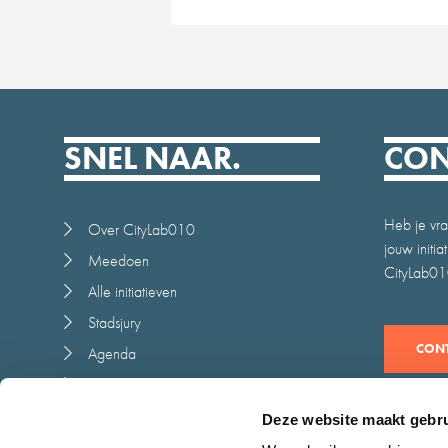
SNEL NAAR.
CON
Heb je vra
Over CityLab010
jouw initi
Meedoen
CityLab010
Alle initiatieven
Stadsjury
CONT
Agenda
Nieuws
Juryrapport
Deze website maakt gebru
Contact