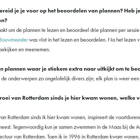
bereid je je voor op het beoordelen van plannen? Heb j
en?
akt om de plannen te lezen en beoordeel drie plannen per sessie
Bouwmeester
was vlot in het lezen en beoordelen. Na het lezen v
bekijken en meenemen.
ten plannen waar je stiekem extra naar uitkijkt om te b
at de onderwerpen zo ongelofelijk divers zijn; elk plan is weer een
 groei van Rotterdam sinds je hier kwam wonen, welke v
i van Rotterdam sinds ik hier kwam wonen, inspireert de voortdure
meest. Tegenwoordig kun je samen zwemmen in de Maas bij de Ant
ectuur van Rotterdam. Toen ik in 1996 in Rotterdam kwam wonen