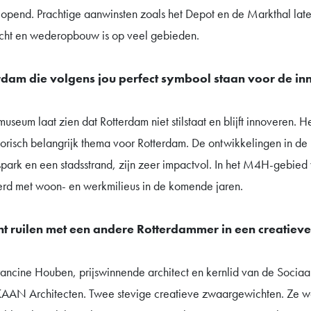
opend. Prachtige aanwinsten zoals het Depot en de Markthal late
acht en wederopbouw is op veel gebieden.
erdam die volgens jou perfect symbool staan voor de in
seum laat zien dat Rotterdam niet stilstaat en blijft innoveren. He
storisch belangrijk thema voor Rotterdam. De ontwikkelingen in d
ark en een stadsstrand, zijn zeer impactvol. In het M4H-gebied
rd met woon- en werkmilieus in de komende jaren.
ht ruilen met een andere Rotterdammer in een creatieve 
rancine Houben, prijswinnende architect en kernlid van de Sociaa
KAAN Architecten. Twee stevige creatieve zwaargewichten. Ze wo