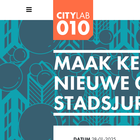
MAAK KE
NIEUWE G
STADSJUR
DATUM
28-01-2025