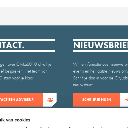
TACT.
NIEUWSBRIE
gen over CityLab010 of wil je
Wil je informatie over nieuwe w
atief bespreken. Het team van
events en het laatste nieuws on
 staat voor je klaar.
Schrijf je dan in voor de CityLa
nieuwsbrief.
ACT EEN ADVISEUR
SCHRIJF JE NU IN
ik van cookies