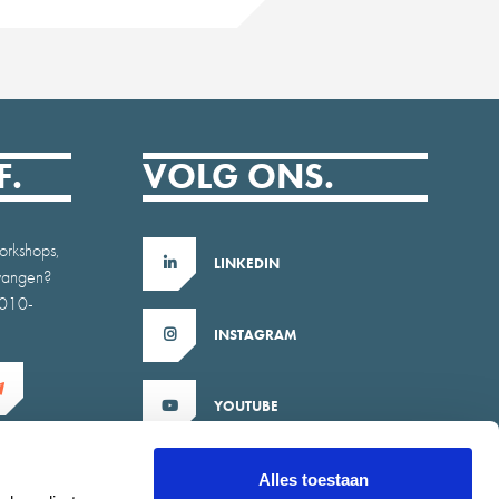
F.
VOLG ONS.
orkshops,
LINKEDIN
tvangen?
b010-
INSTAGRAM
YOUTUBE
X
Alles toestaan