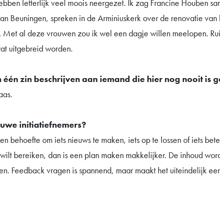
bben letterlijk veel moois neergezet. Ik zag Francine Houben sa
van Beuningen, spreken in de Arminiuskerk over de renovatie van
t. Met al deze vrouwen zou ik wel een dagje willen meelopen. R
at uitgebreid worden.
 één zin beschrijven aan iemand die hier nog nooit is 
aas.
euwe initiatiefnemers?
 een behoefte om iets nieuws te maken, iets op te lossen of iets be
e wilt bereiken, dan is een plan maken makkelijker. De inhoud wo
n. Feedback vragen is spannend, maar maakt het uiteindelijk een