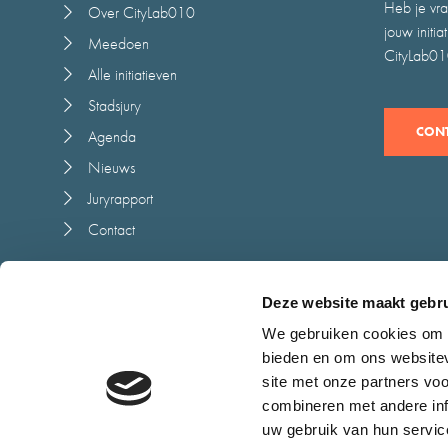
Heb je vra
Over CityLab010
jouw initi
Meedoen
CityLab010
Alle initiatieven
Stadsjury
CONT
Agenda
Nieuws
Juryrapport
Contact
Deze website maakt gebru
We gebruiken cookies om c
bieden en om ons websitev
Cookieverklaring
Toegankelijkheid
Algemene voorwaarden
Dis
site met onze partners vo
combineren met andere inf
uw gebruik van hun servic