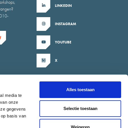
orkshops,
LINKEDIN
tvangen?
b010-
INSTAGRAM
YOUTUBE
X
Alles toestaan
al media te
 van onze
Selectie toestaan
deze gegevens
 op basis van
Weigeren