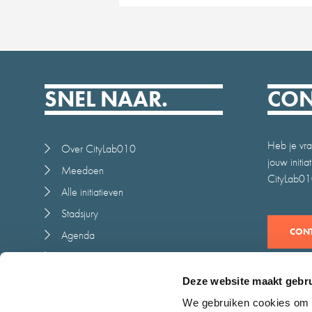
SNEL NAAR.
CON
Heb je vra
Over CityLab010
jouw initi
Meedoen
CityLab010
Alle initiatieven
Stadsjury
CONT
Agenda
Nieuws
Juryrapport
Deze website maakt gebru
Contact
We gebruiken cookies om c