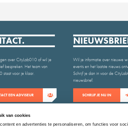
TACT.
NIEUWSBRIE
gen over CityLab010 of wil je
Wil je informatie over nieuwe w
atief bespreken. Het team van
events en het laatste nieuws on
 staat voor je klaar.
Schrijf je dan in voor de CityLa
nieuwsbrief.
ACT EEN ADVISEUR
SCHRIJF JE NU IN
ik van cookies
ontent en advertenties te personaliseren, om functies voor soci