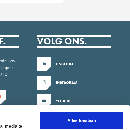
F.
VOLG ONS.
orkshops,
LINKEDIN
tvangen?
b010-
INSTAGRAM
YOUTUBE
X
Alles toestaan
al media te