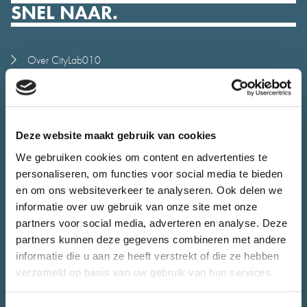
SNEL NAAR.
Over CityLab010
Meedoen
Alle initiatieven
Stadsjury
Deze website maakt gebruik van cookies
Agenda
We gebruiken cookies om content en advertenties te
Nieuws
personaliseren, om functies voor social media te bieden
Juryrapport
en om ons websiteverkeer te analyseren. Ook delen we
informatie over uw gebruik van onze site met onze
Contact
partners voor social media, adverteren en analyse. Deze
CONTACT.
partners kunnen deze gegevens combineren met andere
informatie die u aan ze heeft verstrekt of die ze hebben
verzameld op basis van uw gebruik van hun services.
Heb je vragen over CityLab010 of wil je jouw initiatief bespreken.
Het team van CityLab010 staat voor je klaar.