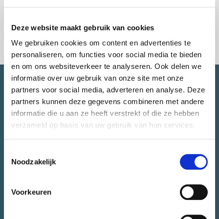
#NEXTeconomy #Denktank
Deze website maakt gebruik van cookies
We gebruiken cookies om content en advertenties te
personaliseren, om functies voor social media te bieden
en om ons websiteverkeer te analyseren. Ook delen we
informatie over uw gebruik van onze site met onze
SNEL NAAR.
partners voor social media, adverteren en analyse. Deze
partners kunnen deze gegevens combineren met andere
informatie die u aan ze heeft verstrekt of die ze hebben
Over CityLab010
verzameld op basis van uw gebruik van hun services.
Meedoen
Toestemmingsselectie
Alle initiatieven
Noodzakelijk
Stadsjury
Agenda
Voorkeuren
Nieuws
Juryrapport