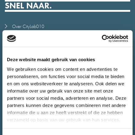
SNEL NAAR.
Over CityLab010
Meedoen
Alle initiatieven
Stadsjury
Deze website maakt gebruik van cookies
Agenda
We gebruiken cookies om content en advertenties te
Nieuws
personaliseren, om functies voor social media te bieden
Juryrapport
en om ons websiteverkeer te analyseren. Ook delen we
informatie over uw gebruik van onze site met onze
Contact
partners voor social media, adverteren en analyse. Deze
CONTACT.
partners kunnen deze gegevens combineren met andere
informatie die u aan ze heeft verstrekt of die ze hebben
verzameld op basis van uw gebruik van hun services.
Heb je vragen over CityLab010 of wil je jouw initiatief bespreken.
Het team van CityLab010 staat voor je klaar.