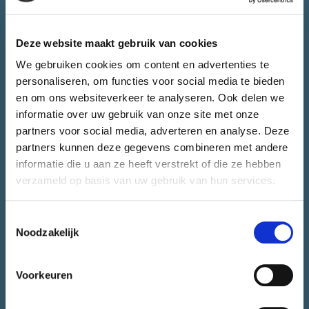
Juryrapport
Contact
Deze website maakt gebruik van cookies
CONTACT.
We gebruiken cookies om content en advertenties te
personaliseren, om functies voor social media te bieden
en om ons websiteverkeer te analyseren. Ook delen we
Heb je vragen over CityLab010 of wil je jouw initiatief bespreken.
informatie over uw gebruik van onze site met onze
Het team van CityLab010 staat voor je klaar.
partners voor social media, adverteren en analyse. Deze
partners kunnen deze gegevens combineren met andere
informatie die u aan ze heeft verstrekt of die ze hebben
CONTACT EEN ADVISEUR
verzameld op basis van uw gebruik van hun services.
NIEUWSBRIEF.
Toestemmingsselectie
Noodzakelijk
Wil je informatie over nieuwe workshops, events en het laatste nieuws
Voorkeuren
ontvangen? Schrijf je dan in voor de CityLab010-nieuwsbrief.