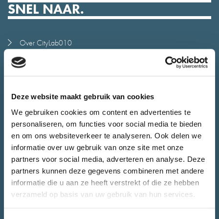
SNEL NAAR.
Over CityLab010
Meedoen
Alle initiatieven
Stadsjury
Deze website maakt gebruik van cookies
Agenda
We gebruiken cookies om content en advertenties te
Nieuws
personaliseren, om functies voor social media te bieden
Juryrapport
en om ons websiteverkeer te analyseren. Ook delen we
informatie over uw gebruik van onze site met onze
Contact
partners voor social media, adverteren en analyse. Deze
CONTACT.
partners kunnen deze gegevens combineren met andere
informatie die u aan ze heeft verstrekt of die ze hebben
verzameld op basis van uw gebruik van hun services.
Heb je vragen over CityLab010 of wil je jouw initiatief bespreken.
Het team van CityLab010 staat voor je klaar.