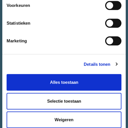
Alle initiatieven
Voorkeuren
Stadsjury
Agenda
Statistieken
Nieuws
Juryrapport
Marketing
Contact
CONTACT.
Details tonen
Heb je vragen over CityLab010 of wil je jouw initiatief bespreken.
Alles toestaan
Het team van CityLab010 staat voor je klaar.
Selectie toestaan
CONTACT EEN ADVISEUR
Weigeren