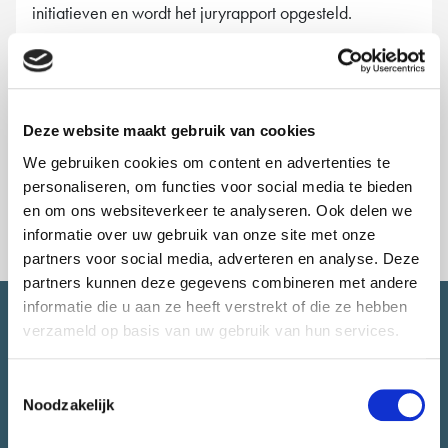
initiatieven en wordt het juryrapport opgesteld.
Wil je niets missen? Houd dan onze socials en agenda
in de gaten en
schrijf je in voor de nieuwsbrief!
Zo ben
je als eerste op de hoogte van een nieuwe ronde
CityLab010!
Deze website maakt gebruik van cookies
We gebruiken cookies om content en advertenties te
personaliseren, om functies voor social media te bieden
en om ons websiteverkeer te analyseren. Ook delen we
informatie over uw gebruik van onze site met onze
partners voor social media, adverteren en analyse. Deze
partners kunnen deze gegevens combineren met andere
informatie die u aan ze heeft verstrekt of die ze hebben
SNEL NAAR.
verzameld op basis van uw gebruik van hun services.
Toestemmingsselectie
Over CityLab010
Noodzakelijk
Meedoen