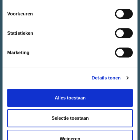
Over CityLab010
Meedoen
Voorkeuren
Alle initiatieven
Stadsjury
Statistieken
Agenda
Nieuws
Marketing
Juryrapport
Contact
Details tonen
CONTACT.
Alles toestaan
Heb je vragen over CityLab010 of wil je jouw initiatief bespreken.
Het team van CityLab010 staat voor je klaar.
Selectie toestaan
CONTACT EEN ADVISEUR
Weigeren