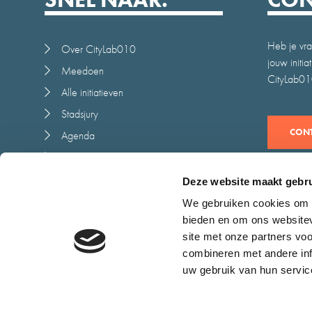
Heb je vra
Over CityLab010
jouw initi
Meedoen
CityLab010
Alle initiatieven
Stadsjury
CONT
Agenda
Nieuws
Juryrapport
Deze website maakt gebru
Contact
We gebruiken cookies om c
bieden en om ons websitev
site met onze partners vo
combineren met andere inf
uw gebruik van hun servic
Cookieverklaring
Toegankelijkheid
Algemene voorwaarden
Dis