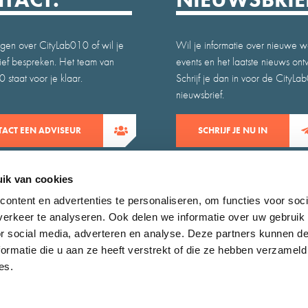
gen over CityLab010 of wil je
Wil je informatie over nieuwe w
atief bespreken. Het team van
events en het laatste nieuws on
 staat voor je klaar.
Schrijf je dan in voor de CityLa
nieuwsbrief.
ACT EEN ADVISEUR
SCHRIJF JE NU IN
ik van cookies
ontent en advertenties te personaliseren, om functies voor soci
erkeer te analyseren. Ook delen we informatie over uw gebruik
or social media, adverteren en analyse. Deze partners kunnen 
ormatie die u aan ze heeft verstrekt of die ze hebben verzameld
es.
claimer
Zoeken