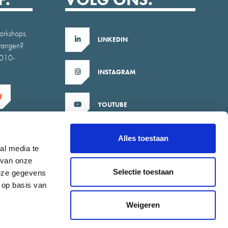
orkshops,
LINKEDIN
tvangen?
b010-
INSTAGRAM
YOUTUBE
X
Alles toestaan
al media te
 van onze
Selectie toestaan
deze gegevens
 op basis van
Weigeren