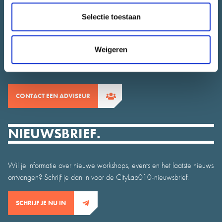
CONTACT.
Selectie toestaan
Heb je vragen over CityLab010 of wil je jouw initiatief bespreken.
Weigeren
Het team van CityLab010 staat voor je klaar.
CONTACT EEN ADVISEUR
NIEUWSBRIEF.
Wil je informatie over nieuwe workshops, events en het laatste nieuws
ontvangen? Schrijf je dan in voor de CityLab010-nieuwsbrief.
SCHRIJF JE NU IN