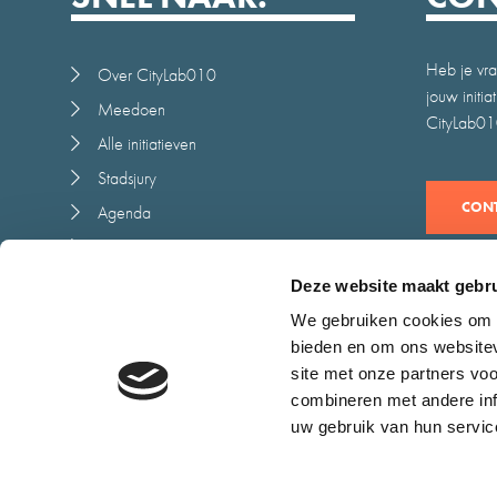
Heb je vra
Over CityLab010
jouw initi
Meedoen
CityLab010
Alle initiatieven
Stadsjury
CONT
Agenda
Nieuws
Juryrapport
Deze website maakt gebru
Contact
We gebruiken cookies om c
bieden en om ons websitev
site met onze partners vo
combineren met andere inf
uw gebruik van hun servic
Cookieverklaring
Toegankelijkheid
Algemene voorwaarden
Dis