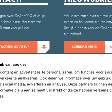
gen over CityLab010 of wil je
Wil je informatie over nieuwe w
atief bespreken. Het team van
events en het laatste nieuws on
 staat voor je klaar.
Schrijf je dan in voor de CityLa
nieuwsbrief.
ACT EEN ADVISEUR
SCHRIJF JE NU IN
ik van cookies
ontent en advertenties te personaliseren, om functies voor soci
erkeer te analyseren. Ook delen we informatie over uw gebruik
or social media, adverteren en analyse. Deze partners kunnen 
ormatie die u aan ze heeft verstrekt of die ze hebben verzameld
es.
claimer
Zoeken