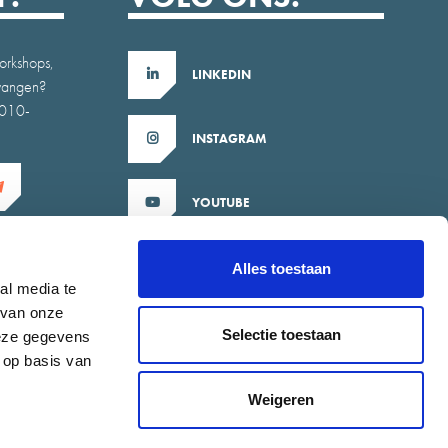
orkshops,
LINKEDIN
tvangen?
b010-
INSTAGRAM
YOUTUBE
X
Alles toestaan
al media te
 van onze
Selectie toestaan
deze gegevens
 op basis van
Weigeren