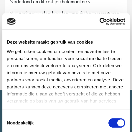
Nederland en dit kost jou helemaal niks.
Na een jaar van hard werken, verbinden, promoten en
vooral blijven geloven in Circospin, is het dan eindelijk
zo ver! Op 12 april start officieel Circopomp,
keteninitiatief.
Deze website maakt gebruik van cookies
Circospin B.V. heeft in 2021 een startbudget van
We gebruiken cookies om content en advertenties te
Citylab010 ontvangen
personaliseren, om functies voor social media te bieden
en om ons websiteverkeer te analyseren. Ook delen we
informatie over uw gebruik van onze site met onze
partners voor social media, adverteren en analyse. Deze
partners kunnen deze gegevens combineren met andere
informatie die u aan ze heeft verstrekt of die ze hebben
verzameld op basis van uw gebruik van hun services.
SNEL NAAR.
Toestemmingsselectie
Noodzakelijk
Over CityLab010