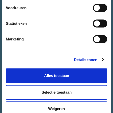
Meedoen
Voorkeuren
Alle initiatieven
Stadsjury
Statistieken
Agenda
Nieuws
Marketing
Juryrapport
Contact
CONTACT.
Details tonen
Alles toestaan
Heb je vragen over CityLab010 of wil je jouw initiatief bespreken.
Het team van CityLab010 staat voor je klaar.
Selectie toestaan
CONTACT EEN ADVISEUR
Weigeren