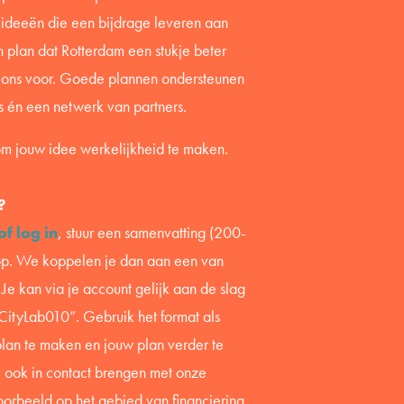
 ideeën die een bijdrage leveren aan
n plan dat Rotterdam een stukje beter
 ons voor. Goede plannen ondersteunen
s én een netwerk van partners.
om jouw idee werkelijkheid te maken.
?
f log in
, stuur een samenvatting (200-
op. We koppelen je dan aan een van
Je kan via je account gelijk aan de slag
 CityLab010”. Gebruik het format als
plan te maken en jouw plan verder te
e ook in contact brengen met onze
oorbeeld op het gebied van financiering