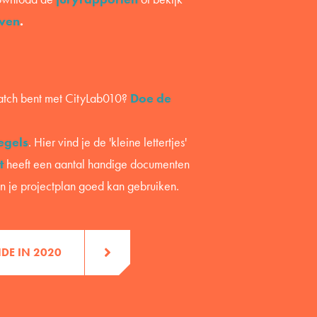
even
.
match bent met CityLab010?
Doe de
egels
. Hier vind je de 'kleine lettertjes'
t
heeft een aantal handige documenten
van je projectplan goed kan gebruiken.
DE IN 2020