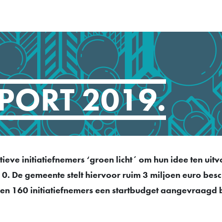
PORT 2019.
ieve initiatiefnemers ‘groen licht´ om hun idee ten uit
0. De gemeente stelt hiervoor ruim 3 miljoen euro besc
n 160 initiatiefnemers een startbudget aangevraagd bi