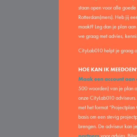
staan open voor alle goede
Rotterdam(mers). Heb jij ee
maakt? Leg dan je plan aan
we graag met advies, kenni
CityLab010 helpt je graag 
HOE KAN IK MEEDOEN
Maak een account aan o
500 woorden) van je plan 
onze CityLab010 adviseurs. 
met het format “Projectplan
basis om een stevig project
brengen. De adviseur kan j
partners
voor advies. Bijv