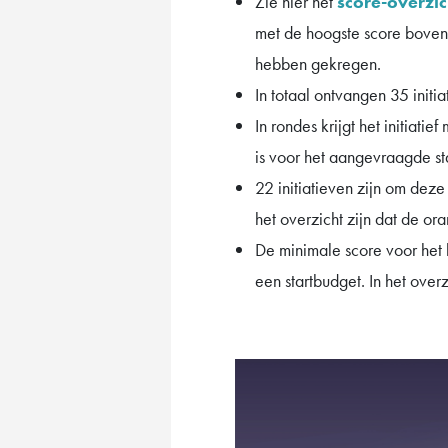
Zie hier het
score-overzic
met de hoogste score bovena
hebben gekregen.
In totaal ontvangen 35 initia
In rondes krijgt het initiat
is voor het aangevraagde st
22 initiatieven zijn om dez
het overzicht zijn dat de ora
De minimale score voor het 
een startbudget. In het overz