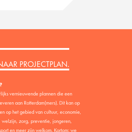
 NAAR PROJECTPLAN.
?
rlijks vernieuwende plannen die een
leveren aan Rotterdam(mers). Dit kan op
nen op het gebied van cultuur, economie,
welzijn, zorg, preventie, jongeren,
sport en meer zijn welkom. Kortom: we