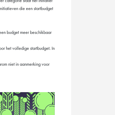
r categorie staat het initiatief
itiatieven die een startbudget
r geen budget meer beschikbaar
r het volledige startbudget. In
arom niet in aanmerking voor