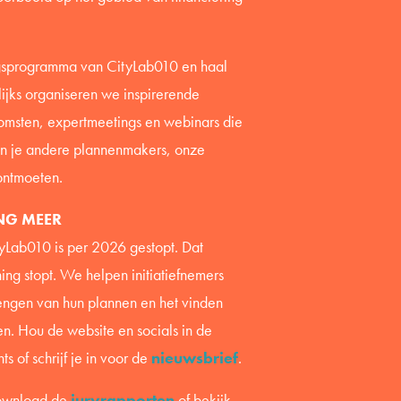
gsprogramma van CityLab010 en haal
rlijks organiseren we inspirerende
msten, expertmeetings en webinars die
an je andere plannenmakers, onze
ontmoeten.
NG MEER
yLab010 is per 2026 gestopt. Dat
ing stopt. We helpen initiatiefnemers
rengen van hun plannen en het vinden
n. Hou de website en socials in de
s of schrijf je in voor de
nieuwsbrief
.
Download de
juryrapporten
of bekijk