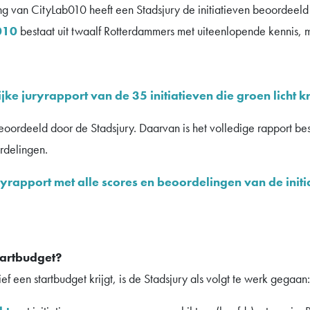
ing van CityLab010 heeft een Stadsjury de initiatieven beoordeeld
010
bestaat uit twaalf Rotterdammers met uiteenlopende kennis, 
ijke juryrapport van de 35 initiatieven die groen licht k
beoordeeld door de Stadsjury. Daarvan is het volledige rapport be
rdelingen.
juryrapport met alle scores en beoordelingen van de init
startbudget?
ief een startbudget krijgt, is de Stadsjury als volgt te werk gegaan: