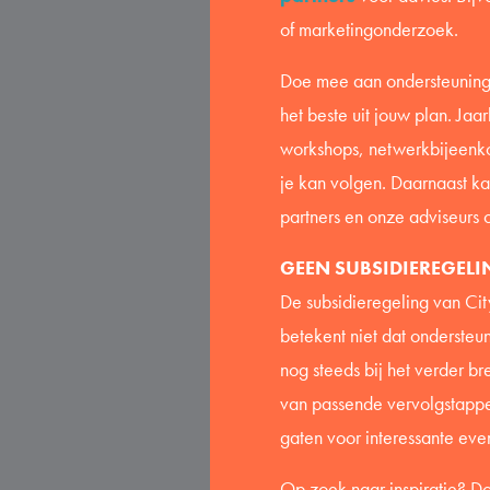
of marketingonderzoek.
Doe mee aan ondersteunin
het beste uit jouw plan. Jaa
workshops, netwerkbijeenko
je kan volgen. Daarnaast k
partners en onze adviseurs 
GEEN SUBSIDIEREGELI
De subsidieregeling van Cit
betekent niet dat ondersteun
nog steeds bij het verder b
van passende vervolgstappe
gaten voor interessante event
Op zoek naar inspiratie? 