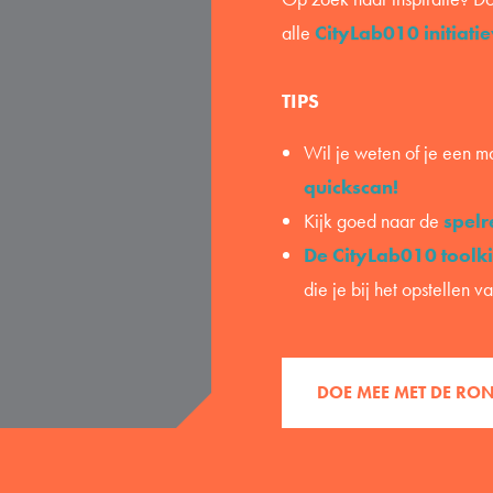
alle
CityLab010 initiati
TIPS
Wil je weten of je een 
quickscan!
Kijk goed naar de
spelr
De CityLab010 toolki
die je bij het opstellen 
DOE MEE MET DE RON