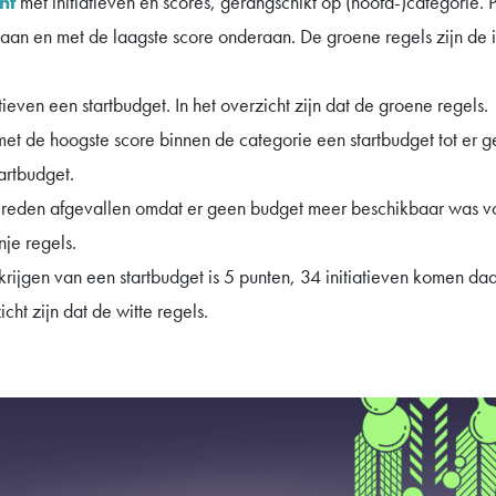
ht
met initiatieven en scores, gerangschikt op (hoofd-)categorie. Pe
an en met de laagste score onderaan. De groene regels zijn de in
tieven een startbudget. In het overzicht zijn dat de groene regels.
ief met de hoogste score binnen de categorie een startbudget tot e
artbudget.
e reden afgevallen omdat er geen budget meer beschikbaar was voo
nje regels.
krijgen van een startbudget is 5 punten, 34 initiatieven komen da
icht zijn dat de witte regels.