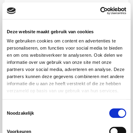
JEREMIAH DURAND
Ik zie deze rol als een mooie manier om mijn kennis en ervaring in te
Deze website maakt gebruik van cookies
zetten om samen de stad nog mooier te maken.
We gebruiken cookies om content en advertenties te
personaliseren, om functies voor social media te bieden
LEES MEER
en om ons websiteverkeer te analyseren. Ook delen we
informatie over uw gebruik van onze site met onze
partners voor social media, adverteren en analyse. Deze
partners kunnen deze gegevens combineren met andere
informatie die u aan ze heeft verstrekt of die ze hebben
verzameld op basis van uw gebruik van hun services.
Toestemmingsselectie
Noodzakelijk
Voorkeuren